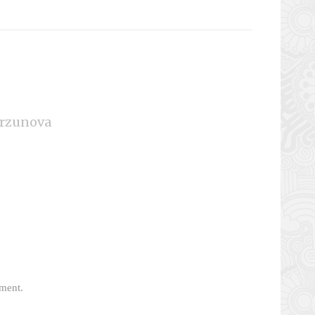
rzunova
ment.