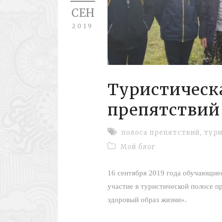
СЕН
2019
Туристическ
препятствий
полоса препятствий
,
тур
Мой блог
16 сентября 2019 года обучающие
участие в туристической полосе п
здоровый образ жизни».