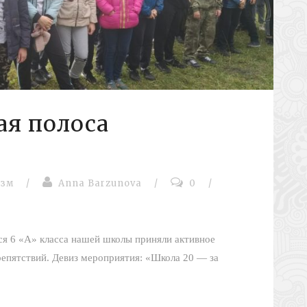
ая полоса
изм
/
Anna Barzunova
/
0
/
ся 6 «А» класса нашей школы приняли активное
репятствий. Девиз мероприятия: «Школа 20 — за