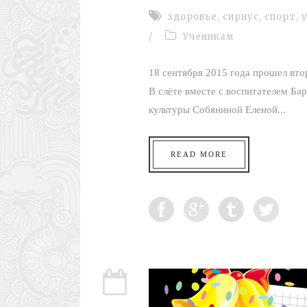
здоровье
,
сириус
,
спорт
,
/
Ученикам
18 сентября 2015 года прошел вто
В слёте вместе с воспитателем Б
культуры Собяниной Еленой...
READ MORE