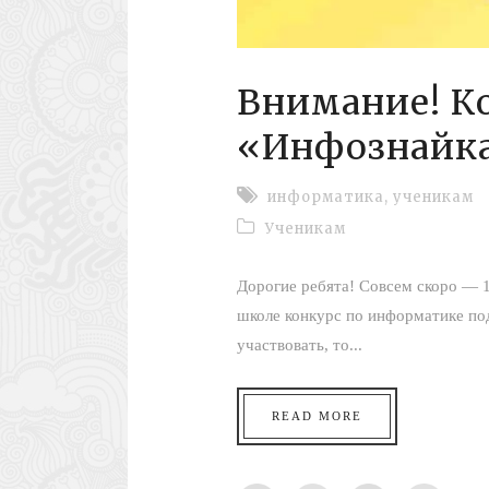
Внимание! К
«Инфознайка
информатика
,
ученикам
Ученикам
Дорогие ребята! Совсем скоро — 
школе конкурс по информатике 
участвовать, то...
READ MORE