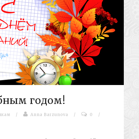
бным годом!
икам
/
Anna Barzunova
/
0
/