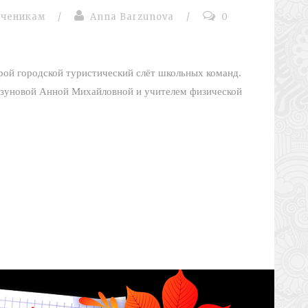
ученикам
/
Anna Barzunova
/
0
рой городской туристический слёт школьных команд.
арзуновой Анной Михайловной и учителем физической