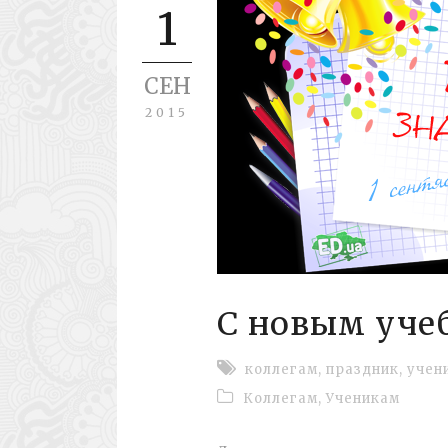
1
СЕН
2015
С новым уче
коллегам
,
праздник
,
учен
Коллегам
,
Ученикам