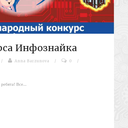
рса Инфознайка
/
Anna Barzunova
/
0
/
 Все...