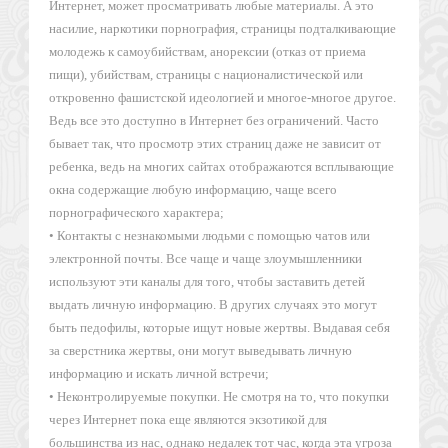
Интернет, может просматривать любые материалы. А это
насилие, наркотики порнография, страницы подталкивающие
молодежь к самоубийствам, анорексии (отказ от приема
пищи), убийствам, страницы с националистической или
откровенно фашистской идеологией и многое-многое другое.
Ведь все это доступно в Интернет без ограничений. Часто
бывает так, что просмотр этих страниц даже не зависит от
ребенка, ведь на многих сайтах отображаются всплывающие
окна содержащие любую информацию, чаще всего
порнографического характера;
• Контакты с незнакомыми людьми с помощью чатов или
электронной почты. Все чаще и чаще злоумышленники
используют эти каналы для того, чтобы заставить детей
выдать личную информацию. В других случаях это могут
быть педофилы, которые ищут новые жертвы. Выдавая себя
за сверстника жертвы, они могут выведывать личную
информацию и искать личной встречи;
• Неконтролируемые покупки. Не смотря на то, что покупки
через Интернет пока еще являются экзотикой для
большинства из нас, однако недалек тот час, когда эта угроза