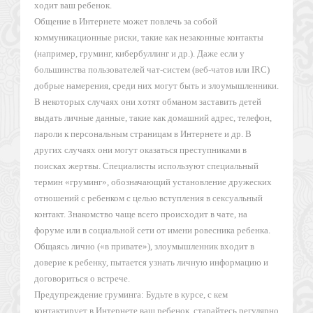
ходит ваш ребенок.
Общение в Интернете может повлечь за собой
коммуникационные риски, такие как незаконные контакты
(например, груминг, кибербуллинг и др.). Даже если у
большинства пользователей чат-систем (веб-чатов или IRC)
добрые намерения, среди них могут быть и злоумышленники.
В некоторых случаях они хотят обманом заставить детей
выдать личные данные, такие как домашний адрес, телефон,
пароли к персональным страницам в Интернете и др. В
других случаях они могут оказаться преступниками в
поисках жертвы. Специалисты используют специальный
термин «груминг», обозначающий установление дружеских
отношений с ребенком с целью вступления в сексуальный
контакт. Знакомство чаще всего происходит в чате, на
форуме или в социальной сети от имени ровесника ребенка.
Общаясь лично («в привате»), злоумышленник входит в
доверие к ребенку, пытается узнать личную информацию и
договориться о встрече.
Предупреждение груминга: Будьте в курсе, с кем
контактирует в Интернете ваш ребенок, старайтесь регулярно