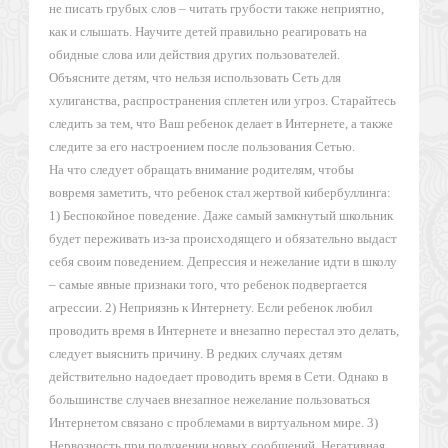
не писать грубых слов – читать грубости также неприятно,
как и слышать. Научите детей правильно реагировать на
обидные слова или действия других пользователей.
Объясните детям, что нельзя использовать Сеть для
хулиганства, распространения сплетен или угроз. Старайтесь
следить за тем, что Ваш ребенок делает в Интернете, а также
следите за его настроением после пользования Сетью.
На что следует обращать внимание родителям, чтобы
вовремя заметить, что ребенок стал жертвой кибербуллинга:
1) Беспокойное поведение. Даже самый замкнутый школьник
будет переживать из-за происходящего и обязательно выдаст
себя своим поведением. Депрессия и нежелание идти в школу
– самые явные признаки того, что ребенок подвергается
агрессии. 2) Неприязнь к Интернету. Если ребенок любил
проводить время в Интернете и внезапно перестал это делать,
следует выяснить причину. В редких случаях детям
действительно надоедает проводить время в Сети. Однако в
большинстве случаев внезапное нежелание пользоваться
Интернетом связано с проблемами в виртуальном мире. 3)
Нервозность при получении новых сообщений. Негативная