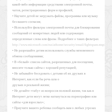
какой-либо информации средствами электронной почты,
чатов, регистрационных форм и профилей;
• Научите детей не загружать файлы, программы или музыку
без вашего согласия;
• Используйте фильтры электронной почты для блокирования
сообщений от конкретных людей или содержащих
определенные слова или фразы. Подробнее о таких фильтрах
http://www.microsoft.com/rus/athome/security/email/fightspam.mspx
;
• Не разрешайте детям использовать службы мгновенного
обмена сообщениями;
• В «белый» список сайтов, разрешенных для посещения,
вносите только сайты с хорошей репутацией;
• Не забывайте беседовать с детьми об их друзьях в
Интернет, как если бы речь шла о
друзьях в реальной жизни;
• Не делайте «табу» из вопросов половой жизни, так как в
Интернет дети могут легко наткнуться на порнографию или
сайты «для взрослых»;
• Приучите вашего ребенка сообщать вам о любых угрозах