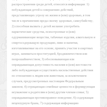
распространения среди детей, относится информация: 1)
побуждающая детей к совершению действий,
представляющих угрозу их жизни и (или) здоровью, в том
числе к причинению вреда своему здоровью, самоубийству;
2) способная вызвать у детей желание употребить
наркотические средства, психотропные и (или)
одурманивающие вещества, табачные изделия, алкогольную и
спиртосодержащую продукцию, пиво и напитки,
изготавливаемые на его основе, принять участие в азартных
играх, заниматься проституцией, бродяжничеством или
попрошайничеством; 3) обосновывающая или
оправдывающая допустимость насилия и (или) жестокости
либо побуждающая осуществлять насильственные действия
по отношению к людям или животным, за исключением
случаев, предусмотренных настоящим Федеральным
законом; 4) отрицающая семейные ценности и формирующая
неуважение к родителям и (или) другим членам семьи; 5)
оправдывающая противоправное поведение; 6) содержащая
нецензурную брань; 7) содержащая информацию