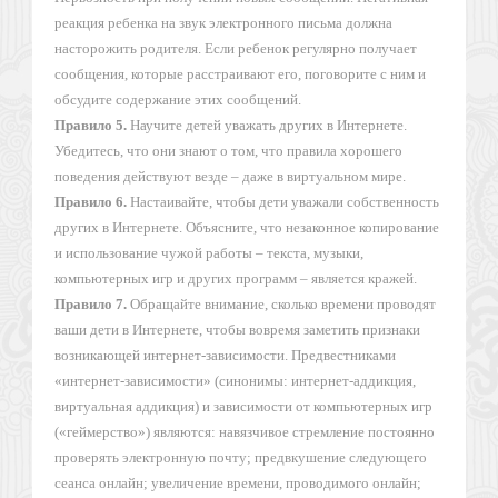
реакция ребенка на звук электронного письма должна
насторожить родителя. Если ребенок регулярно получает
сообщения, которые расстраивают его, поговорите с ним и
обсудите содержание этих сообщений.
Правило 5.
Научите детей уважать других в Интернете.
Убедитесь, что они знают о том, что правила хорошего
поведения действуют везде – даже в виртуальном мире.
Правило 6.
Настаивайте, чтобы дети уважали собственность
других в Интернете. Объясните, что незаконное копирование
и использование чужой работы – текста, музыки,
компьютерных игр и других программ – является кражей.
Правило 7.
Обращайте внимание, сколько времени проводят
ваши дети в Интернете, чтобы вовремя заметить признаки
возникающей интернет-зависимости. Предвестниками
«интернет-зависимости» (синонимы: интернет-аддикция,
виртуальная аддикция) и зависимости от компьютерных игр
(«геймерство») являются: навязчивое стремление постоянно
проверять электронную почту; предвкушение следующего
сеанса онлайн; увеличение времени, проводимого онлайн;