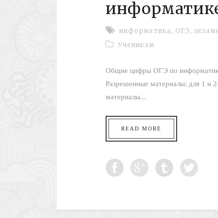
информатик
информатика
,
ОГЭ
,
экзам
Ученикам
Общие цифры ОГЭ по информатике 
Разрешенные материалы: для 1 и 2
материалы...
READ MORE