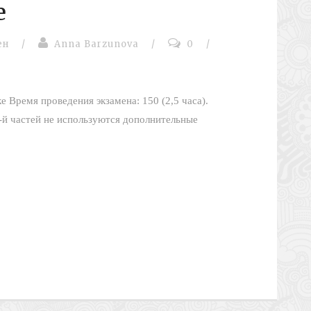
е
ен
/
Anna Barzunova
/
0
/
Время проведения экзамена: 150 (2,5 часа).
-й частей не используются дополнительные