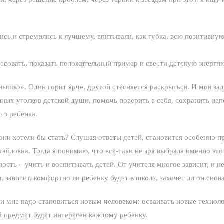
лись и стремились к лучшему, впитывали, как губка, всю позитивну
ресовать, показать положительный пример и свести детскую энерги
нышко». Один горит ярче, другой стесняется раскрыться. И моя за
нных уголков детской души, помочь поверить в себя, сохранить не
го ребёнка.
они хотели бы стать? Слушая ответы детей, становится особенно п
хайловна. Тогда я понимаю, что все-таки не зря выбрала именно это
ность – учить и воспитывать детей. От учителя многое зависит, и не
ов, зависит, комфортно ли ребенку будет в школе, захочет ли он снов
 и мне надо становиться новым человеком: осваивать новые техноло
й предмет будет интересен каждому ребенку.