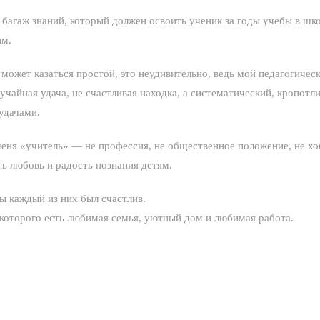
е багаж знаний, который должен освоить ученик за годы учебы в шк
ым.
может казаться простой, это неудивительно, ведь мой педагогически
лучайная удача, не счастливая находка, а систематический, кропотл
удачами.
меня «учитель» — не профессия, не общественное положение, не хо
ь любовь и радость познания детям.
ы каждый из них был счастлив.
 которого есть любимая семья, уютный дом и любимая работа.