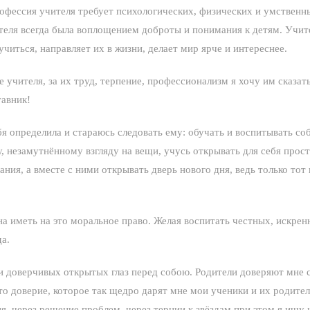
рофессия учителя требует психологических, физических и умственны
теля всегда была воплощением доброты и понимания к детям. Учител
читься, направляет их в жизни, делает мир ярче и интереснее.
учителя, за их труд, терпение, профессионализм я хочу им сказать
тавник!
ебя определила и стараюсь следовать ему: обучать и воспитывать 
, незамутнённому взгляду на вещи, учусь открывать для себя прос
ания, а вместе с ними открывать дверь нового дня, ведь только тот
на иметь на это моральное право. Желая воспитать честных, искрен
а.
и доверчивых открытых глаз перед собою. Родители доверяют мне с
 то доверие, которое так щедро дарят мне мои ученики и их родител
я, через решение проблем, через тернии к звёздам при этом я ищу