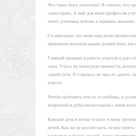
Что такое быть учителем? Я считаю, что п
самоотдача. А ещё для меня профессия учи
своих учеников любовь к знаниям, желание у
Со школьных лет меня окружали прекрасные 
примером показали каким должен быть нас
Главный принцип в работе учителя я для с
сама. Учусь их непосредственности, ясному
самой сути. Я стараюсь не просто давать зн
учится.
Чтобы требовать что-то от ребёнка, я долж
искренней и доброжелательной с ними всегд
Каждый день я вхожу в класс и вижу десятк
детей. Как же не расплескать, не растерять
удивительный мир знаний, через препятстви