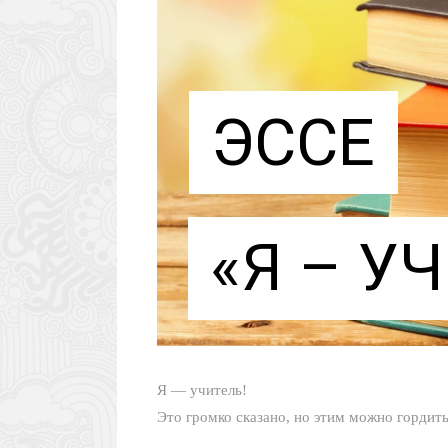
ЭССЕ
«Я – У
Я — учитель!
Это громко сказано, но этим можно гордить